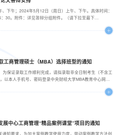
午、下午；2024年5月12日（周日）上午、下午。具体时间：
0—16：30。附件：详见答辩分组附件。（请下拉至最下
席宣布答辩委员会委员名单；（二）学生介绍论文框架、主要观
出问题；（四）学生准备问题；（五）学生回答问题；（六）学
（七...
录取工商管理硕士（MBA）选择班型的通知
结束，为保证录取工作顺利完成，请拟录取非全日制考生（不含工
之前，以本人手机号、密码登录中央财经大学MBA教育中心网站
） 首页的招生系统，选择班型，具体步骤如下： 1、 登录系统后，点击
型”，下拉勾选申请的班型（班型的差别见下文“注意事
发展中心工商管理“精品案例课堂”项目的通知
关通知要求，为加大案例教学使用力度，带动案例教学方法创