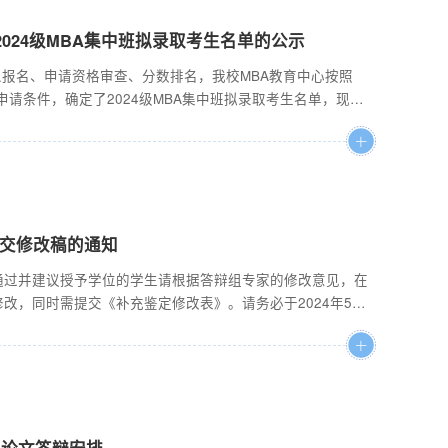
024级MBA集中班拟录取考生名单的公示
人报名、申请资格审查、分数排名，我校MBA教育中心按照
及申请条件，确定了2024级MBA集中班拟录取考生名单，现进
请名额及申请条件1.申请名额：50人。2.申请条件：截止
上，如满足条件的申请人超过50人，则按申请人录取总成绩从高
，则...
提交修改稿的通知
过并建议授予学位的学生请根据答辩组专家的修改意见，在
改，同时需提交《补充鉴定修改表》。请务必于2024年5月
论文题目、全文电子版以及针对答辩后修改稿的文本复制检测报
系统（论文复审），并请联系导师完成审核。文本复制检测报
毕业论文答辩安排