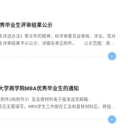
证，认证有...
优秀毕业生评审结果公示
业生评选办法》等文件的精神，经评审委员会审核、评议，现对
毕业生评审结果予以公示：详细名单见附件。 公示范围：商学
日。 在公示期内，对上述评审结果有异议的学生，可提出申诉。
式等基本信息，申诉请求，事实与理由，以及申诉学生的签
..
经大学商学院MBA优秀毕业生的通知
附件2和附件3）及支撑材料电子版发送至邮箱：
见与学院意见无需填写。MBA学生工作部在汇总和复核材料后，将组织
参见附件。申请截止时间：2024年6月8日下午5点，逾期申
2024年5月28日附件1：中央财经大学商学院MBA优秀毕
经大学商学院...