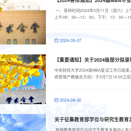
一、答辩时间2024年5月11日（周六）上
上午08：30—12：00，下午：13：0
方） 二、答辩程序（一）答辩委员会主
点（5分钟）；（三）答辩委员会委员提
生及旁听人员退席，答辩委员会评议、表决；
2024-05-07
【重要通知】关于2024级部分拟
中央财经大学2024级MBA复试工作已
商管理产教融合方向）于5月7日16:00
（http://mba.cufe.edu.cn/
左侧“选择班型”： 2、点击“可选班
项”）： 3、...
2024-04-30
关于征集教育部学位与研究生教育
根据教育部学位与研究生教育发展中心有