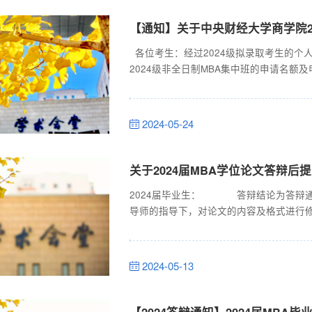
【通知】关于中央财经大学商学院2
各位考生：经过2024级拟录取考生的个
2024级非全日制MBA集中班的申请名额
行公示（具体名单见附件）。 一、集中班申
至2024年9月，工作年限达到10年及以
到低依次招收。3.申请集中班未获批准的考生
2024-05-24
关于2024届MBA学位论文答辩后
2024届毕业生： 答辩结论为答辩通
导师的指导下，对论文的内容及格式进行修
17日（周五中午12点前）前将修改后的
告单（学术不端检测）提交至MBA论文子
告单检测标准：总文字复制百分比小于...
2024-05-13
【2024答辩通知】2024届MBA