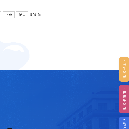
下页
尾页
共591条
考
生
登
录
在
校
生
登
录
教
师