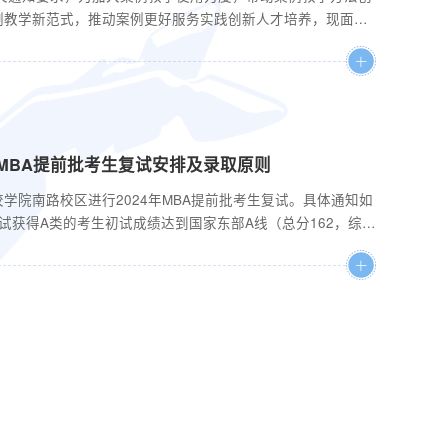
例教学新范式，推动案例更好服务实践创新人才培养，现面向
案例课堂”项目征集。具体通知如下： 一、建设目标“精
学育人成效为着力点，坚持做好“三个聚焦”。（一）聚焦服务
年MBA提前批考生复试安排及录取原则
校学院南路校区进行2024年MBA提前批考生复试。具体通知如
获得A类的考生初试成绩达到国家东部A线（总分162，综
前批面试获B类的考生初试成绩达到我校MBA的复试分数线
得预录取资格。2.请上线的提前批考生登录中央财经大学MBA教
...