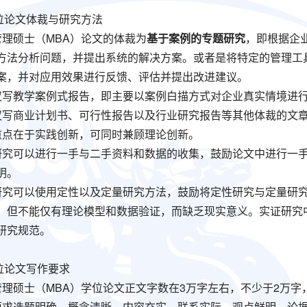
位论文体裁与研究方法
管理硕士（MBA）论文的体裁为
基于案例的专题研究
，即根据企
方法分析问题，并提出系统的解决方案。或者是将特定的管理工
案，并对应用效果进行反馈、评估并提出改进建议。
建议写教学案例式报告，即主要以案例白描方式对企业真实情境进
建议写商业计划书、可行性报告以及行业研究报告等其他体裁的文
文重点在于实践创新，可同时兼顾理论创新。
文研究可以进行一手与二手资料和数据的收集，鼓励论文中进行一
明。
文研究可以使用定性以及定量研究方法，鼓励将定性研究与定量研
，但不能仅有理论模型和数据验证，而缺乏现实意义。实证研究
研究规范。
位论文写作要求
商管理硕士（MBA）学位论文正文字数在3万字左右，不少于2万字
文要求选题明确，概念清晰，内容充实，联系实际，观点鲜明，论