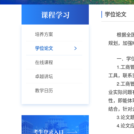
课程学习
学位论文
培养方案
根据全
规划，加强
学位论文
一．学
在线课程
1.工
工具，联系
卓越讲坛
2.工
教学日历
业实际问题
性，即能体
结合，针对
3.论
4.论
考生登录入口