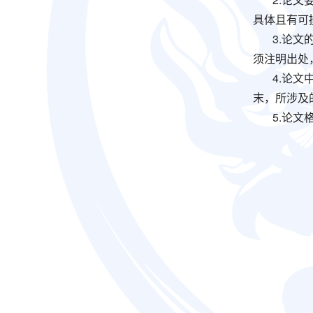
具体且有可
3.论
须注明出处
4.论
末，所涉及
5.论