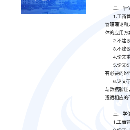
二．学
1.工商
管理理论和
体的应用方
2.不
3.不
4.论
5.论
有必要的说
6.论
与数据验证
遵循相应的
三．学
1.工
2.论