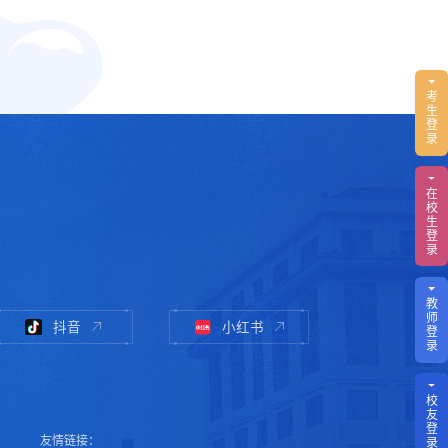
考
生
登
录
在
校
生
登
录
教
师
抖音
小红书
登
录
校
友
登
友情链接：
录