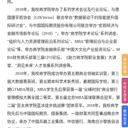
院。
2018年，我校商学院举办了系列学术会议及行业论坛，与德
国捷孚凯协会（GfKVerien）联合举办“数据驱动下的技能提升国
际研讨会”，与中国国际期货股份有限公司联合举办“宏观经济与
金融市场新年论坛（2018）”，举办“商学院学术论坛”系列讲座、
“组织与人力资源管理前沿系列论坛”、MBA“管理前沿与企业家
论坛”等，举办商学院金融俱乐部“中国大文化产业投资论坛”、M
BA财务俱乐部第三届CFO论坛、《助力商学院职业发展》大讲
考
生
堂、“洞见未来”人才发展系列讲座等。
登
录
2018年，我校商学院成功举办第五期商业领袖实训营，第三
届大数据菁英班，第五期本科学术新秀班，暑期国际学校，第三
在
校
期GTMBA项目；MBA学生先后荣获第一届“尖峰时刻”商业银行
生
登
管理模拟大赛全国二等奖，第五届北京MBA篮球联赛总冠军，第
录
二届“亚太商学院蓝冰徒步挑战赛”团体亚军。2018年，我校商学
教
院先后与中国国际期货、国泰集团、一路财富共同签署战略合作
师
登
协议，承办了中国兵器工业集团、中信银行、海南白沙黎族自治
录