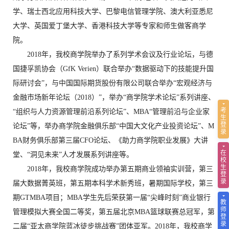
学、瑞士西北应用科技大学、巴黎电信管理学院、澳大利亚悉尼
大学、英国爱丁堡大学、香港科技大学等专家和师生做客商学
院。
2018年，我校商学院举办了系列学术会议及行业论坛，与德
国捷孚凯协会（GfK Verien）联合举办“数据驱动下的技能提升国
际研讨会”，与中国国际期货股份有限公司联合举办“宏观经济与
金融市场新年论坛（2018）”，举办“商学院学术论坛”系列讲座、
考
“组织与人力资源管理前沿系列论坛”、MBA“管理前沿与企业家
生
登
论坛”等，举办商学院金融俱乐部“中国大文化产业投资论坛”、M
录
BA财务俱乐部第三届CFO论坛、《助力商学院职业发展》大讲
在
堂、“洞见未来”人才发展系列讲座等。
校
生
2018年，我校商学院成功举办第五期商业领袖实训营，第三
登
录
届大数据菁英班，第五期本科学术新秀班，暑期国际学校，第三
期GTMBA项目；MBA学生先后荣获第一届“尖峰时刻”商业银行
教
师
管理模拟大赛全国二等奖，第五届北京MBA篮球联赛总冠军，第
登
录
二届“亚太商学院蓝冰徒步挑战赛”团体亚军。2018年，我校商学