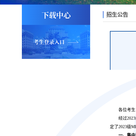
下载中心
招生公告
考生登录入口
各位考生
经过
202
3
定了202
3
级
M
一、集中