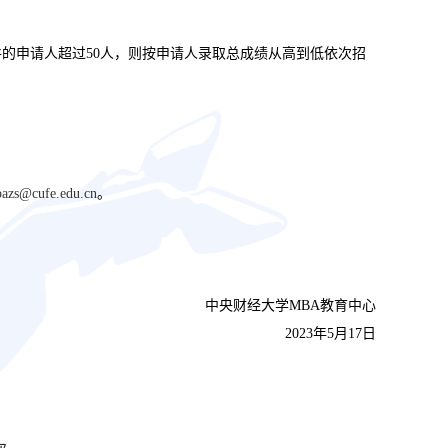
件的申请人超过50人，则按申请人录取总成绩从高到低依次招
azs@cufe.edu.cn
。
中央财经大学
MBA教育中心
202
3
年
5月
17
日
次