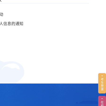
动
个人信息的通知
考
生
登
录
在
校