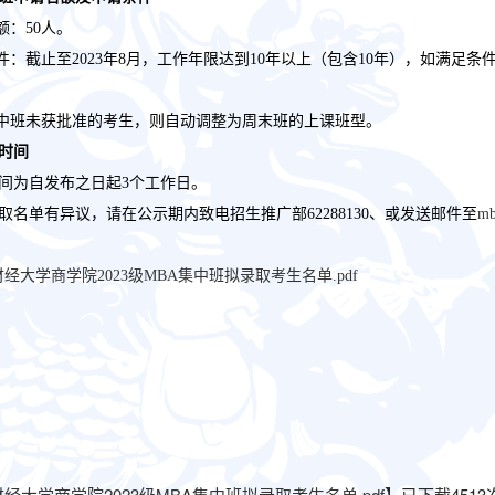
额：50人。
件：截止至202
3
年
8月，工作年限达到10年以上（包含10年），如满足条
集中班未获批准的考生，则自动调整为周末班的上课班型。
时间
间为自发布之日起
3个工作日。
取名单有异议，请在公示期内致电招生推广部
62288130、或发送邮件至
mb
经大学商学院2023级MBA集中班拟录取考生名单.pdf
经大学商学院2023级MBA集中班拟录取考生名单.pdf
】已下载
4513