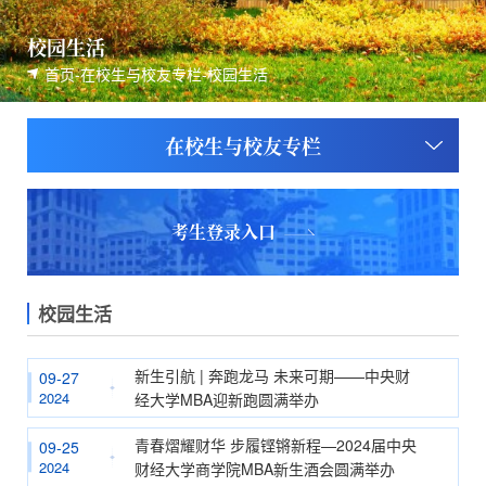
校园生活
首页
-
在校生与校友专栏
-
校园生活
在校生与校友专栏
考生登录入口
校园生活
新生引航 | 奔跑龙马 未来可期——中央财
09-27
2024
经大学MBA迎新跑圆满举办
青春熠耀财华 步履铿锵新程—2024届中央
09-25
2024
财经大学商学院MBA新生酒会圆满举办