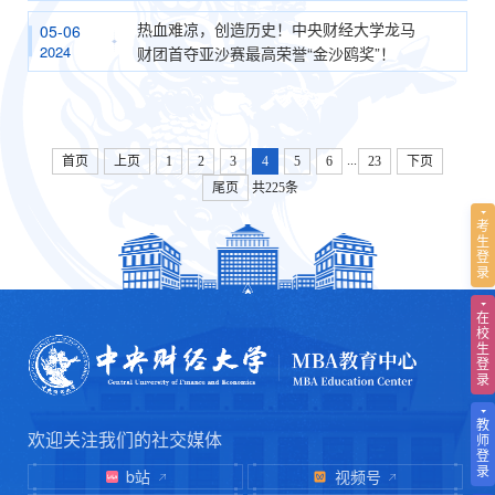
热血难凉，创造历史！中央财经大学龙马
05-06
2024
财团首夺亚沙赛最高荣誉“金沙鸥奖”！
...
首页
上页
1
2
3
4
5
6
23
下页
尾页
共225条
考
生
登
录
在
校
生
登
录
教
欢迎关注我们的社交媒体
师
登
录
b站
视频号