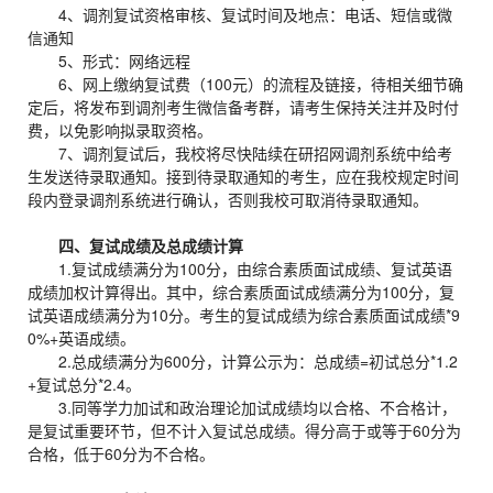
4、调剂复试资格审核、复试时间及地点：电话、短信或微
信通知
5、形式：网络远程
6、网上缴纳复试费（100元）的流程及链接，待相关细节确
定后，将发布到调剂考生微信备考群，请考生保持关注并及时付
费，以免影响拟录取资格。
7、调剂复试后，我校将尽快陆续在研招网调剂系统中给考
生发送待录取通知。接到待录取通知的考生，应在我校规定时间
段内登录调剂系统进行确认，否则我校可取消待录取通知。
四、复试成绩及总成绩计算
1.复试成绩满分为100分，由综合素质面试成绩、复试英语
成绩加权计算得出。其中，综合素质面试成绩满分为100分，复
试英语成绩满分为10分。考生的复试成绩为综合素质面试成绩*9
0%+英语成绩。
2.总成绩满分为600分，计算公示为：总成绩=初试总分*1.2
+复试总分*2.4。
3.同等学力加试和政治理论加试成绩均以合格、不合格计，
是复试重要环节，但不计入复试总成绩。得分高于或等于60分为
合格，低于60分为不合格。