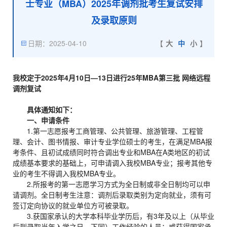
士专业（MBA）2025年调剂批考生复试安排
及录取原则
日期：2025-04-10
【
大
中
小
】
我校定于2025年4月10日—13日进行25年MBA第三批 网络远程
调剂复试
具体通知如下：
一、申请条件
1.第一志愿报考工商管理、公共管理、旅游管理、工程管
理、会计、图书情报、审计专业学位硕士的考生，在满足MBA报
考条件、且初试成绩同时符合调出专业和MBA在A类地区的初试
成绩基本要求的基础上，可申请调入我校MBA专业；报考其他专
业的考生不得调入我校MBA专业。
2.所报考的第一志愿学习方式为全日制或非全日制均可以申
请调剂。全日制考生注意：调剂后录取类别为定向就业，须有可
签订定向协议的就业单位方可被录取。
3.获国家承认的大学本科毕业学历后，有3年及以上（从毕业
后到录取当年入学之日，下同）工作经验的人员；或获得国家承