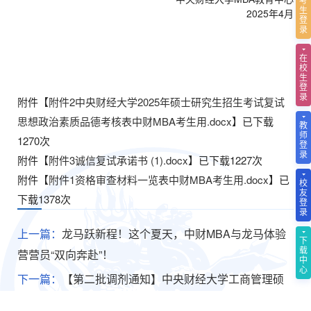
生
2025年4月
登
录
在
校
生
登
录
附件【
附件2中央财经大学2025年硕士研究生招生考试复试
思想政治素质品德考核表中财MBA考生用.docx
】已下载
教
师
1270
次
登
录
附件【
附件3诚信复试承诺书 (1).docx
】已下载
1227
次
附件【
附件1资格审查材料一览表中财MBA考生用.docx
】已
校
友
下载
1378
次
登
录
上一篇：
龙马跃新程！这个夏天，中财MBA与龙马体验
下
载
营营员“双向奔赴”！
中
心
下一篇：
【第二批调剂通知】中央财经大学工商管理硕
士专业（MBA）2025年调剂批考生复试安排及录取原则