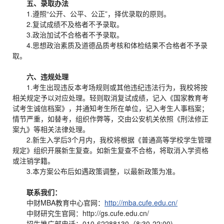
五、录取办法
1.遵照“公开、公平、公正”，择优录取的原则。
2.复试成绩不及格者不予录取。
3.政治加试不合格者不予录取。
4.思想政治素质及道德品质考核和体检结果不合格者不予录
取。
六、违规处理
1.考生出现违反本考场规则或其他违纪违法行为，我校将按
相关规定予以对应处理。轻则取消复试成绩，记入《国家教育考
试考生诚信档案》，并通知考生所在单位，记入考生人事档案；
情节严重，如替考，组织作弊等，交由公安机关依照《刑法修正
案九》等相关法律处理。
2.新生入学后3个月内，我校将根据《普通高等学校学生管理
规定》组织开展新生复查。如新生复查不合格，将取消入学资格
或注销学籍。
3.本方案公布后如遇政策调整，以最新政策为准。
联系我们：
中财MBA教育中心官网：
http://mba.cufe.edu.cn/
中财研究生官网：http://gs.cufe.edu.cn/
招生推广部电话：010-62288130（8:30-22:00)