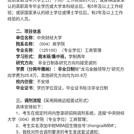
认的高职高专毕业学历或大学本科结业后，有5年及以上工作经
验；或获国家承认的硕士学位或博士学位后，有2年及以上工作
经验的人员。
二、项目信息
单位名称：
中央财经大学
院系名称：
（004）商学院
专业名称
：（125100）（专业学位）工商管理
学习形式： 周末班/集中班，
学制两年
研究方向
： 非全日制各研究方向均接受调剂
学费（分两年缴纳）：
非全日制
除
“
龙马金融领导力”研究方
向学费为25.8万，其他研究方向均为20.8万
校内住宿：
不安排
毕业证书：
学历学位双证，毕业证书标注非全日制
三、调剂流程
（
采用网络远程面试形式）
具体安排如下：
1、考生在规定时间内登录研招网调剂系统，选报“中央财经
大学（004）商学院（专业学位）工商管理；
2、考生实名添加中财MBA招生微信号“zhongcaiMBA”；
3、我校对符合调剂要求的考生发送复试通知；