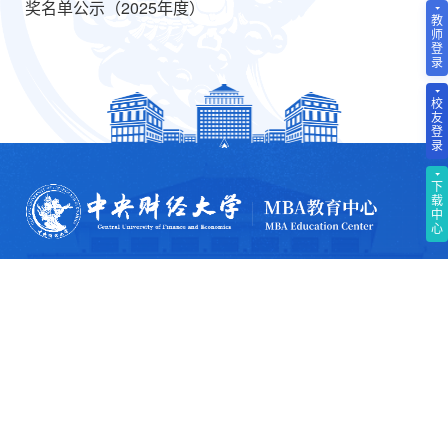
奖名单公示（2025年度）
教
师
登
录
校
友
登
录
下
载
中
心
欢迎关注我们的社交媒体
b站
视频号
微信公众号
抖音
小红书
邮编：100081
电子信箱：mbazs@cufe.edu.cn