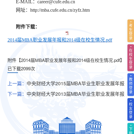
E-MAIL：
career@cufe.edu.cn
网址：
http://mba.cufe.edu.cn/zyfz.htm
考
附件下载：
生
登
录
2014届MBA职业发展年报和2014级在校生情况.pdf
在
校
生
附件【
2014届MBA职业发展年报和2014级在校生情况.pdf
】
登
录
已下载
2099
次
教
上一篇：
中央财经大学2015届MBA毕业生职业发展年报
师
登
录
下一篇：
中央财经大学2013届MBA毕业生职业发展年报
校
友
登
录
下
载