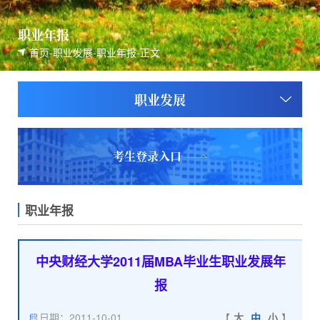
职业年报
首页
-
职业发展
-
职业年报
-
正文
职业发展
考生登录入口
职业年报
中央财经大学2011届MBA毕业生职业发展年
报
日期：2011-10-01
【
大
中
小
】