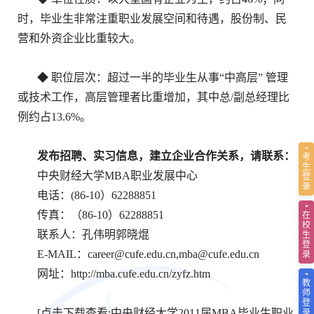
时，毕业生非常注重职业发展空间和待遇，股份制、民
营和外资企业比重较大。
◆ 职位层次：超过一半的毕业生从事“中高层” 管理
或技术工作，高层管理者比重增加，其中总/副总经理比
例约占13.6%。
考
发布招聘、实习信息，建立企业合作关系，请联系：
生
登
中央财经大学MBA职业发展中心
录
电话：(86-10）62288851
在
传真：（86-10）62288851
校
生
联系人：孔伟明郭晓焜
登
录
E-MAIL：
career@cufe.edu.cn,
mba@cufe.edu.c
n
网址：http://mba.cufe.edu.cn/zyfz.htm
教
师
登
录
[点击下载查看:
中央财经大学2011届MBA毕业生职业