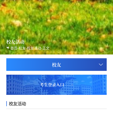
校友活动
首页
-
校友
-
校友活动
-
正文
校友
考生登录入口
校友活动