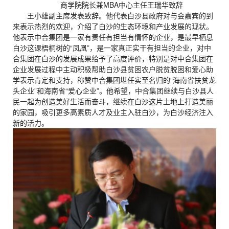
商学院院长兼MBA中心主任王瑞华致辞
王小雄副主席发表致辞。他代表白沙县政府对与会嘉宾的到
来表示热烈的欢迎，介绍了白沙的生态环境和产业发展的现状。
他表示中合集团是一家有责任有担当有情怀的企业，是最早栖息
白沙这课梧桐树的“凤凰”，是一家真正实干有担当的企业，对中
合集团在白沙的发展成果给予了高度评价，特别是对中合集团在
企业发展过程中主动积极帮助白沙县贫困农户脱贫脱困和爱心助
学表示肯定和支持，称赞中合集团堪任实至名归的“海南省扶贫龙
头企业”和海南省“爱心企业”。他希望，中合集团继续与白沙县人
民一起为创造美好生活而奋斗，继续在白沙这片土地上打造美丽
的家园，吸引更多高素质人才及业主入驻白沙，为白沙经济注入
新的活力。