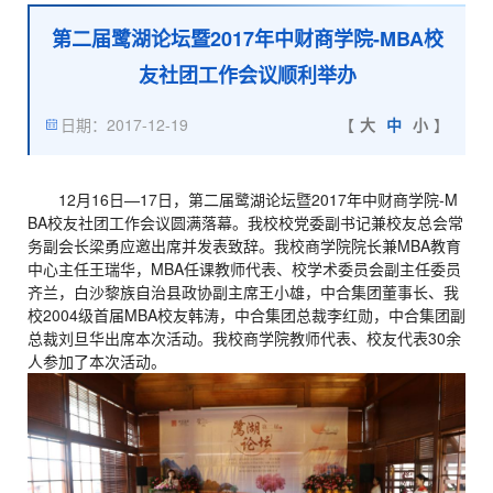
第二届鹭湖论坛暨2017年中财商学院-MBA校
友社团工作会议顺利举办
日期：2017-12-19
【
大
中
小
】
12月16日—17日，第二届鹭湖论坛暨2017年中财商学院-M
BA校友社团工作会议圆满落幕。我校校党委副书记兼校友总会常
务副会长梁勇应邀出席并发表致辞。我校商学院院长兼MBA教育
中心主任王瑞华，MBA任课教师代表、校学术委员会副主任委员
齐兰，白沙黎族自治县政协副主席王小雄，中合集团董事长、我
校2004级首届MBA校友韩涛，中合集团总裁李红勋，中合集团副
总裁刘旦华出席本次活动。我校商学院教师代表、校友代表30余
人参加了本次活动。