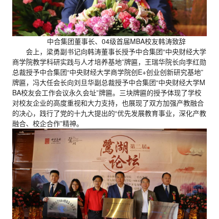
中合集团董事长、04级首届MBA校友韩涛致辞
会上，梁勇副书记向韩涛董事长授予中合集团“中央财经大学
商学院教学科研实践与人才培养基地”牌匾，王瑞华院长向李红勋
总裁授予中合集团“中央财经大学商学院创E+创业创新研究基地”
牌匾，冯大任会长向刘旦华副总裁授予中合集团“中央财经大学M
BA校友会工作会议永久会址”牌匾。三块牌匾的授予体现了学校
对校友企业的高度重视和大力支持，也展现了双方加强产教融合
的决心，践行了党的十九大提出的“优先发展教育事业，深化产教
融合、校企合作”精神。