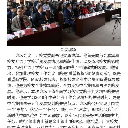
会议现场
论坛会议上，校党委副书记梁勇致辞。他首先向与会嘉宾和
校友介绍了学校近期发展情况和所获佳绩，以及杰出校友的影响
力，特别介绍了学校“双一流”建设取得了里程碑式的发展。他指
出，参加此次校友工作会议目的是“看望祝贺”和“站脚助威”，既是
看望商学院、MBA校友代表，祝贺校友企业中合集团取得优异成
绩，也是为校友企业捧场助威，全力支持中合集团和白沙县的发
展。他表示，本次论坛正值全面学习落实党的十九大精神的关键
时期，也是学习2018年中央经济工作会议精神的关键时刻，更是
中合集团未来五年发展规划的关键节点，论坛的召开实现了围绕
一个“思想”、落实一个“任务”、践行一个“理念”，即围绕“习近平
新时代中国特色社会主义思想”，落实“人民对美好生活的向往”的
任务，践行“绿水青山就是金山银山”的理念。他希望，广大校友
既要“审时度势，互助作为”，也要“不忘初心，正直有为”。面对社