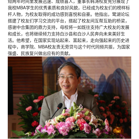
短两年时间里发展迅速、成绩喜人，董事长韩涛校友充分展现了
我校MBA学生的优秀素质和良好风貌，已经成为校友们的榜样标
杆人物，为校友取得的成功感到喜悦和自豪。他指出，鹭湖论坛
搭建了校友们学习交流的平台，搭起了校友间互帮互助的桥梁，
感谢中合集团的鼎力支持，母校将一如既往支持广大校友的发展
和成长，也将继续倾力支持白沙县和白沙人民奔向未来美好生
活。他希望，在国家实现站起来、富起来，走向强起来的历史进
程中，商学院、MBA校友责无旁贷与这个时代同频共振，为国家
强盛、民族复兴做出应有的贡献。