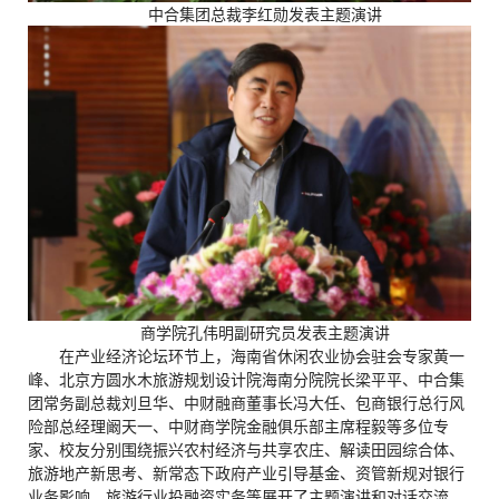
中合集团总裁李红勋发表主题演讲
商学院孔伟明副研究员发表主题演讲
在产业经济论坛环节上，海南省休闲农业协会驻会专家黄一
峰、北京方圆水木旅游规划设计院海南分院院长梁平平、中合集
团常务副总裁刘旦华、中财融商董事长冯大任、包商银行总行风
险部总经理阚天一、中财商学院金融俱乐部主席程毅等多位专
家、校友分别围绕振兴农村经济与共享农庄、解读田园综合体、
旅游地产新思考、新常态下政府产业引导基金、资管新规对银行
业务影响、旅游行业投融资实务等展开了主题演讲和对话交流，