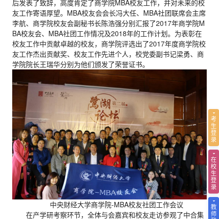
后发表了致辞，高度肯定了商学院MBA校友工作，并对未来的校
友工作寄语厚望。MBA校友会会长冯大任、MBA社团联席会主席
李航、商学院校友会副秘书长陈浩强分别汇报了2017年商学院M
BA校友会、MBA社团工作情况及2018年的工作计划。为表彰在
校友工作中贡献卓越的校友，商学院评选出了2017年度商学院校
友工作杰出贡献奖、校友工作先进个人，校党委副书记梁勇、商
学院院长王瑞华分别为他们颁发了荣誉证书。
考
生
登
录
在
校
生
登
录
中央财经大学商学院-MBA校友社团工作会议
教
师
在产学研考察环节，全体与会嘉宾和校友走访参观了中合集