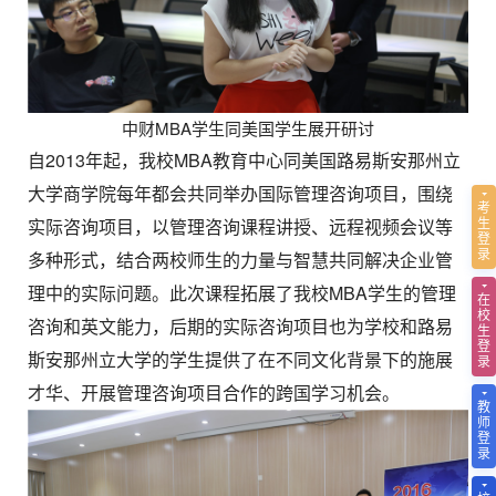
中财MBA学生同美国学生展开研讨
自2013年起，我校MBA教育中心同美国路易斯安那州立
大学商学院每年都会共同举办国际管理咨询项目，围绕
考
生
实际咨询项目，以管理咨询课程讲授、远程视频会议等
登
录
多种形式，结合两校师生的力量与智慧共同解决企业管
理中的实际问题。此次课程拓展了我校MBA学生的管理
在
校
咨询和英文能力，后期的实际咨询项目也为学校和路易
生
登
斯安那州立大学的学生提供了在不同文化背景下的施展
录
才华、开展管理咨询项目合作的跨国学习机会。
教
师
登
录