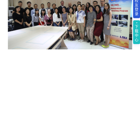
校
友
登
录
下
载
中
心
路易斯安纳州立大学教授同中财MBA师生合影
上一篇：
我校GTMBA项目第一期总结暨第二期开幕式成
功举办
下一篇：
中央财经大学—美国路易斯安那州立大学MBA
创业研讨会成功举办