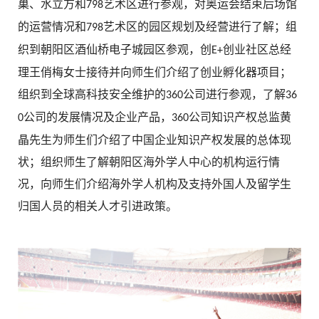
巢、水立方和
艺术区进行参观，对奥运会结束后场馆
798
的运营情况和
艺术区的园区规划及经营进行了解；组
798
织到朝阳区酒仙桥电子城园区参观，创
创业社区总经
E+
理王俏梅女士接待并向师生们介绍了创业孵化器项目；
组织到全球高科技安全维护的
公司进行参观，了解
360
36
公司的发展情况及企业产品，
公司知识产权总监黄
0
360
晶先生为师生们介绍了中国企业知识产权发展的总体现
状；组织师生了解朝阳区海外学人中心的机构运行情
况，向师生们介绍海外学人机构及支持外国人及留学生
归国人员的相关人才引进政策。