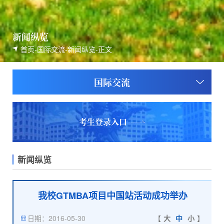
新闻纵览
首页
-
国际交流
-
新闻纵览
-
正文
国际交流
考生登录入口
新闻纵览
我校GTMBA项目中国站活动成功举办
日期：2016-05-30
【
大
中
小
】