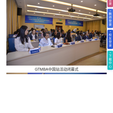
录
教
师
登
录
校
友
登
录
下
载
中
心
GTMBA中国站活动闭幕式