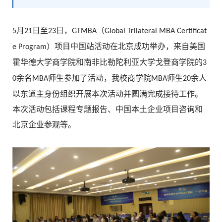
月
日至
日，
（
5
21
23
GTMBA
Global Trilateral MBA Certificat
）项目中国站活动在北京成功举办，来自美国
e Program
霍华德大学商学院和南非比勒陀利亚大学戈登商学院的
3
余名
师生参加了活动，我校商学院
师生
余人
0
MBA
MBA
20
以东道主身份组织开展本次活动并圆满完成接待工作。
本次活动包括课程专题报告、中国本土企业项目咨询和
北京企业参观等。