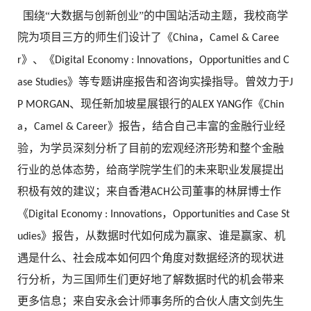
围绕“大数据与创新创业”的中国站活动主题，我校商学
院为项目三方的师生们设计了《
，
China
Camel & Caree
》、《
，
r
Digital Economy : Innovations
Opportunities and C
》等专题讲座报告和咨询实操指导。曾效力于
ase Studies
J
、现任新加坡星展银行的
作《
P MORGAN
ALEX YANG
Chin
，
》报告，结合自己丰富的金融行业经
a
Camel & Career
验，为学员深刻分析了目前的宏观经济形势和整个金融
行业的总体态势，给商学院学生们的未来职业发展提出
积极有效的建议；来自香港
公司董事的林屏博士作
ACH
《
，
Digital Economy : Innovations
Opportunities and Case St
》报告，从数据时代如何成为赢家、谁是赢家、机
udies
遇是什么、社会成本如何四个角度对数据经济的现状进
行分析，为三国师生们更好地了解数据时代的机会带来
更多信息；来自安永会计师事务所的合伙人唐文剑先生