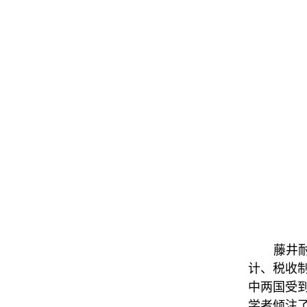
藤井
计、税收
中两国受
学者倾注