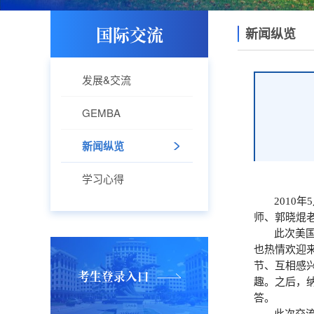
国际交流
新闻纵览
发展&交流
GEMBA
新闻纵览
学习心得
2010
年
5
师、郭晓焜
此次美
也热情欢迎
节、互相感
考生登录入口
趣。之后，
答。