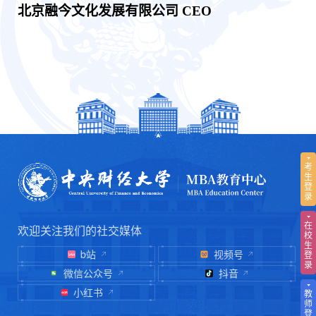
北京融今文化发展有限公司
CEO
考
生
登
录
在
欢迎关注我们的社交媒体
校
生
b站
视频号
登
录
微信公众号
抖音
小红书
教
师
登