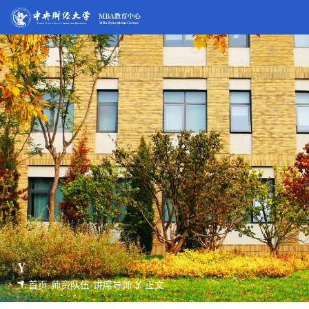
Y
首页
-
师资队伍
-
讲席导师
-
Y
-
正文