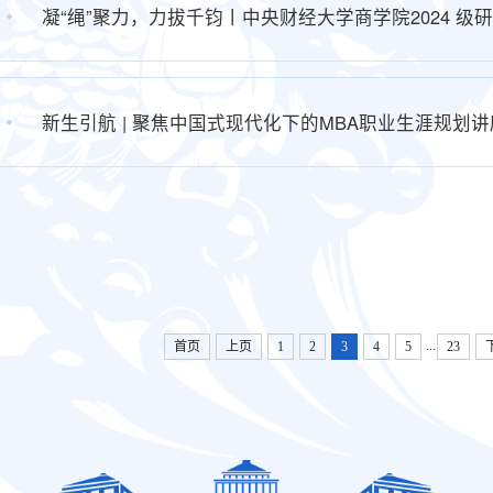
凝“绳”聚力，力拔千钧丨中央财经大学商学院2024 
新生引航 | 聚焦中国式现代化下的MBA职业生涯规划
...
首页
上页
1
2
3
4
5
23