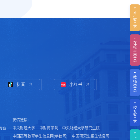
考
生
登
录
在
校
生
登
录
教
师
抖音
小红书
登
录
校
友
登
友情链接：
录
中央财经大学
中财商学院
中央财经大学研究生院
教育
中国高等教育学生信息网(学信网)
中国研究生招生信息网
下