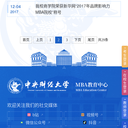
我校商学院荣获新华网“2017年品牌影响力
12-04
2017
MBA院校”称号
首页
上页
1
2
3
下页
尾页
共29条
考
生
登
录
在
校
生
登
录
教
欢迎关注我们的社交媒体
师
登
b站
视频号
录
微信公众号
抖音
校