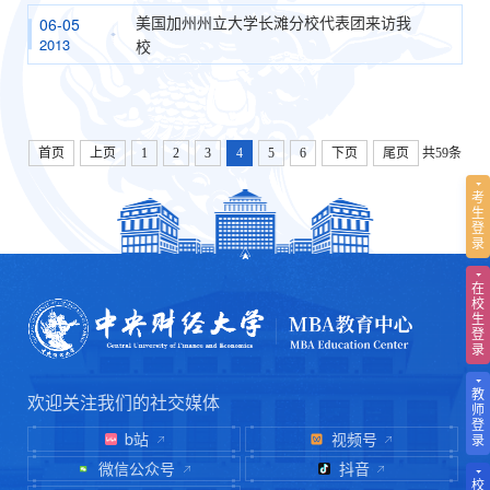
美国加州州立大学长滩分校代表团来访我
06-05
2013
校
首页
上页
1
2
3
4
5
6
下页
尾页
共59条
考
生
登
录
在
校
生
登
录
教
欢迎关注我们的社交媒体
师
登
b站
视频号
录
微信公众号
抖音
校