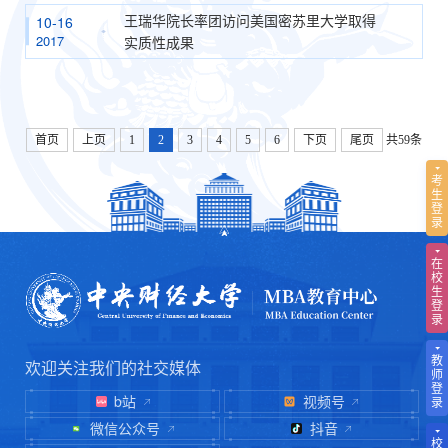
王瑞华院长率团访问美国密苏里大学取得
10-16
2017
实质性成果
首页
上页
1
2
3
4
5
6
下页
尾页
共59条
考
生
登
录
在
校
生
登
录
教
欢迎关注我们的社交媒体
师
登
b站
视频号
录
微信公众号
抖音
校