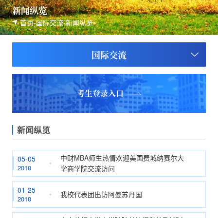
新闻纵览
首页
-
国际交流
-
新闻纵览
国际交流
考生登录入口
新闻纵览
中财MBA师生热情欢迎美国费城纳赛尔大
05-05
2010
学商学院交流访问
01-25
我校代表团出访阿曼苏丹国
2010