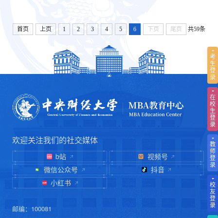
首页
上页
1
2
3
4
5
6
下页
尾页
共59条
考
生
登
录
在
校
生
登
录
欢迎关注我们的社交媒体
教
师
b站
视频号
登
录
微信公众号
抖音
小红书
校
友
登
录
邮编：100081