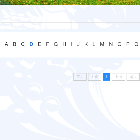
A
B
C
D
E
F
G
H
I
J
K
L
M
N
O
P
Q
首页
上页
1
下页
尾页