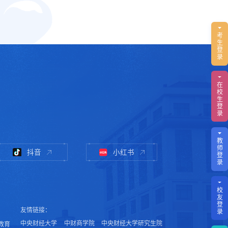
考
生
登
录
在
校
生
登
录
教
师
抖音
小红书
登
录
校
友
登
友情链接：
录
中央财经大学
中财商学院
中央财经大学研究生院
教育