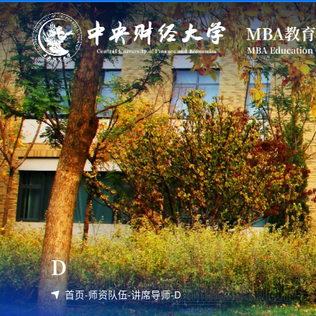
D
首页
-
师资队伍
-
讲席导师
-
D