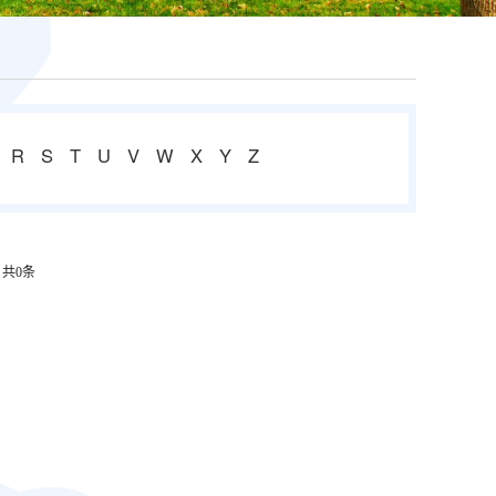
R
S
T
U
V
W
X
Y
Z
共0条