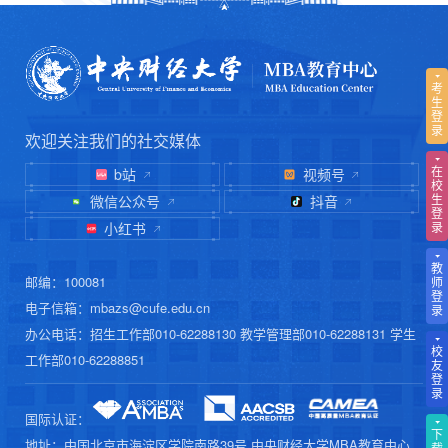
考
生
登
录
欢迎关注我们的社交媒体
在
b站
视频号
校
生
微信公众号
抖音
登
录
小红书
教
邮编：100081
师
登
电子信箱：mbazs@cufe.edu.cn
录
办公电话：招生工作部010-62288130 教学管理部010-62288131 学生
校
工作部010-62288851
友
登
录
国际认证：
下
地址：中国北京市海淀区学院南路39号 中央财经大学MBA教育中心
载