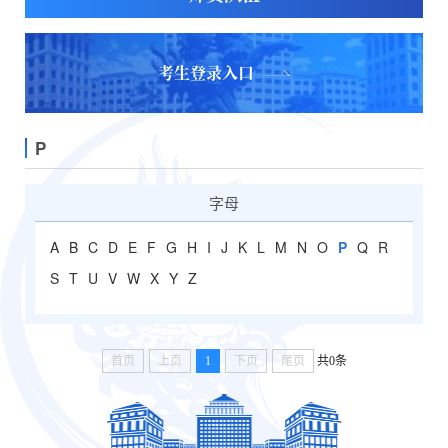
考生登录入口
P
字母
A
B
C
D
E
F
G
H
I
J
K
L
M
N
O
P
Q
R
S
T
U
V
W
X
Y
Z
首页
上页
1
下页
尾页
共0条