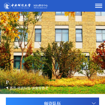
P
首页
-
师资队伍
-
讲席导师
-
P
师资队伍